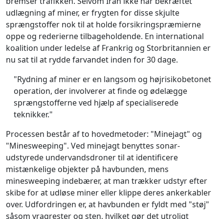
bremser trafikken. Selvom Iran ikke har bekræftet
udlægning af miner, er frygten for disse skjulte
sprængstoffer nok til at holde forsikringspræmierne
oppe og rederierne tilbageholdende. En international
koalition under ledelse af Frankrig og Storbritannien er
nu sat til at rydde farvandet inden for 30 dage.
"Rydning af miner er en langsom og højrisikobetonet
operation, der involverer at finde og ødelægge
sprængstofferne ved hjælp af specialiserede
teknikker."
Processen består af to hovedmetoder: "Minejagt" og
"Minesweeping". Ved minejagt benyttes sonar-
udstyrede undervandsdroner til at identificere
mistænkelige objekter på havbunden, mens
minesweeping indebærer, at man trækker udstyr efter
skibe for at udløse miner eller klippe deres ankerkabler
over. Udfordringen er, at havbunden er fyldt med "støj"
såsom vragrester og sten, hvilket gør det utroligt