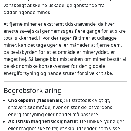
vanskeligt at skelne uskadelige genstande fra
dødbringende miner.
At fjerne miner er ekstremt tidskrævende, da hver
eneste søvej skal gennemsøges flere gange for at sikre
total sikkerhed. Hvor det tager få timer at udlægge
miner, kan det tage uger eller måneder at fjerne dem,
da bevisbyrden for, at et område er mineryddet, er
meget høj. Så længe blot mistanken om miner består, vil
de økonomiske konsekvenser for den globale
energiforsyning og handelsruter forblive kritiske.
Begrebsforklaring
Chokepoint (flaskehals):
Et strategisk vigtigt,
snævert søområde, hvor en stor del af verdens
energiforsyning eller handel må passere.
Akustisk/magnetisk signatur:
De unikke lydbølger
eller magnetiske felter, et skib udsender, som visse