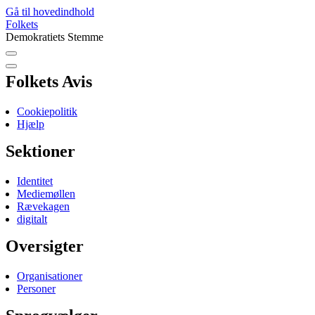
Gå til hovedindhold
Folkets
Demokratiets Stemme
Folkets Avis
Cookiepolitik
Hjælp
Sektioner
Identitet
Mediemøllen
Rævekagen
digitalt
Oversigter
Organisationer
Personer