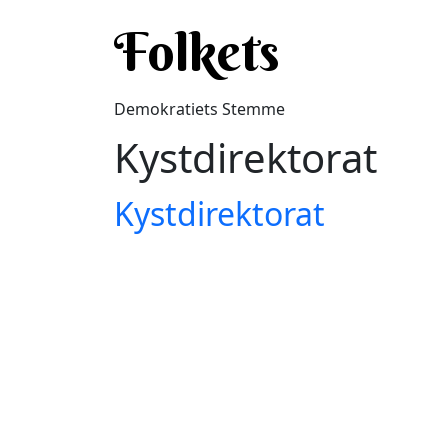
Gå til hovedindhold
Folkets
Demokratiets Stemme
Kystdirektorat
Kystdirektorat