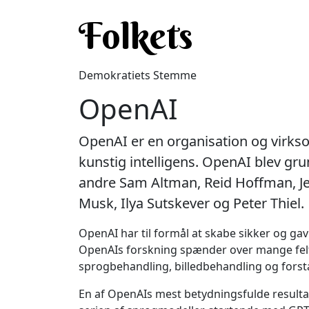
Gå til hovedindhold
Folkets
Demokratiets Stemme
OpenAI
OpenAI er en organisation og virk
kunstig intelligens. OpenAI blev gru
andre Sam Altman, Reid Hoffman, Jes
Musk, Ilya Sutskever og Peter Thiel.
OpenAI har til formål at skabe sikker og gavn
OpenAIs forskning spænder over mange felt
sprogbehandling, billedbehandling og fors
En af OpenAIs mest betydningsfulde resultat