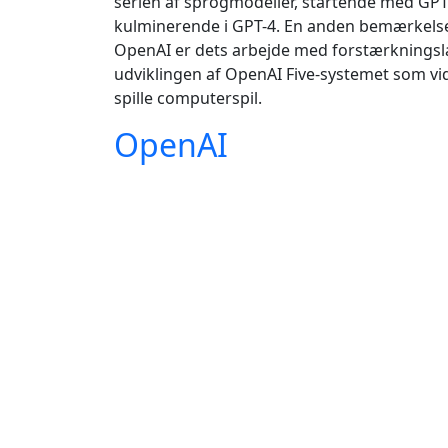
serien af sprogmodeller, startende med GPT-
kulminerende i GPT-4. En anden bemærkels
OpenAI er dets arbejde med forstærkningsl
udviklingen af OpenAI Five-systemet som vid
spille computerspil.
OpenAI