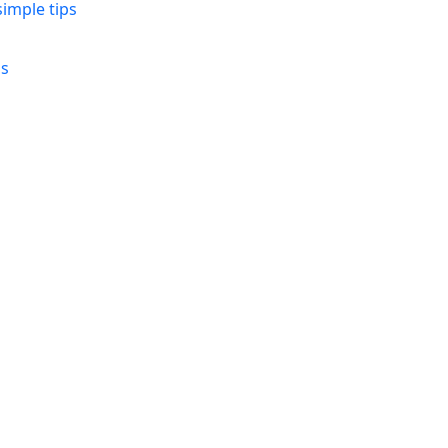
simple tips
ns