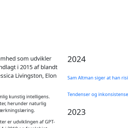
2024
somhed som udvikler
ndlagt i 2015 af blandt
sica Livingston, Elon
Sam Altman siger at han risi
Tendenser og inkonsistense
lig kunstig intelligens.
er, herunder naturlig
2023
tærkningslæring.
er er udviklingen af GPT-