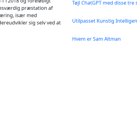
1 i 2018 og foreløbigt
Tøjl ChatGPT med disse tre 
esværdig præstation af
æring, især med
Utilpasset Kunstig Intellige
ereudvikler sig selv ved at
Hvem er Sam Altman