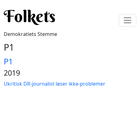
Gå til hovedindhold
Folkets
Demokratiets Stemme
P1
P1
2019
Ukritisk DR-journalist løser ikke-problemer