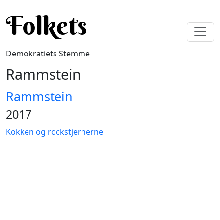
Gå til hovedindhold
Folkets
Demokratiets Stemme
Rammstein
Rammstein
2017
Kokken og rockstjernerne