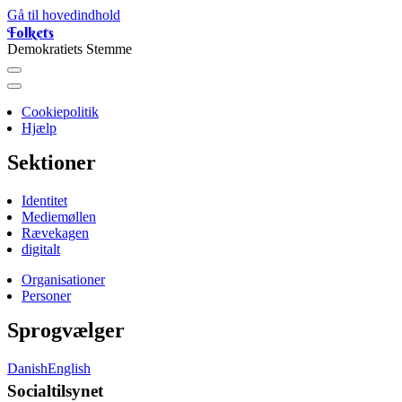
Gå til hovedindhold
Folkets
Demokratiets Stemme
Cookiepolitik
Folkets
Hjælp
Avis
Sektioner
Identitet
Mediemøllen
Rævekagen
digitalt
Organisationer
Oversigter
Personer
Sprogvælger
Danish
English
Socialtilsynet