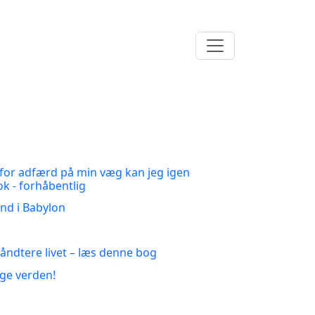
 for adfærd på min væg kan jeg igen
k - forhåbentlig
nd i Babylon
 håndtere livet – læs denne bog
ige verden!