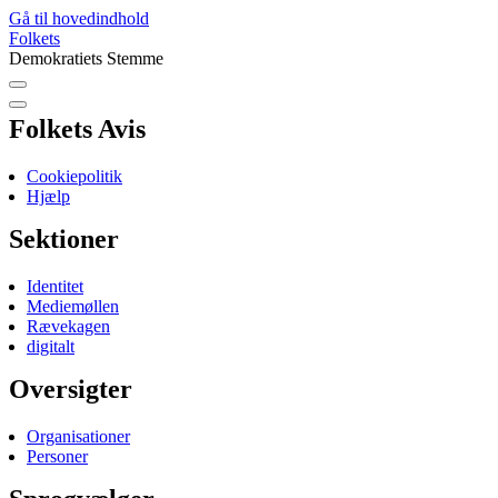
Gå til hovedindhold
Folkets
Demokratiets Stemme
Folkets Avis
Cookiepolitik
Hjælp
Sektioner
Identitet
Mediemøllen
Rævekagen
digitalt
Oversigter
Organisationer
Personer