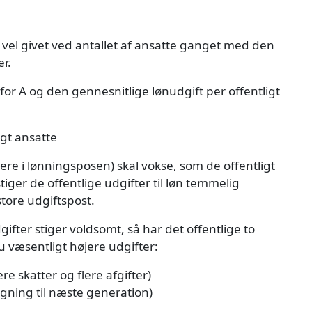
r vel givet ved antallet af ansatte ganget med den
r.
 for A og den gennesnitlige lønudgift per offentligt
igt ansatte
re i lønningsposen) skal vokse, som de offentligt
stiger de offentlige udgifter til løn temmelig
tore udgiftspost.
gifter stiger voldsomt, så har det offentlige to
u væsentligt højere udgifter:
e skatter og flere afgifter)
gning til næste generation)