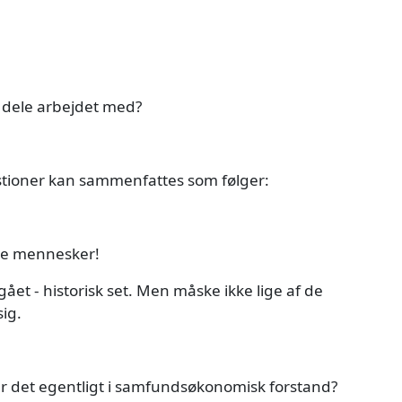
t dele arbejdet med?
istioner kan sammenfattes som følger:
lle mennesker!
ået - historisk set. Men måske ikke lige af de
ig.
er det egentligt i samfundsøkonomisk forstand?