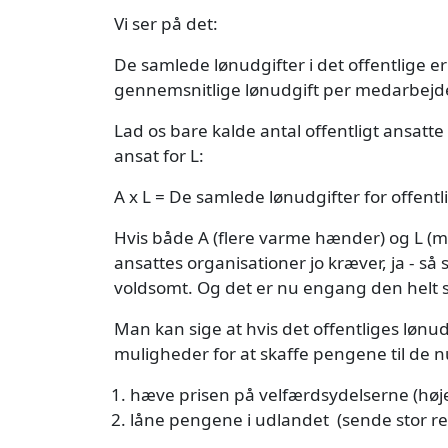
Vi ser på det:
De samlede lønudgifter i det offentlige e
gennemsnitlige lønudgift per medarbejde
Lad os bare kalde antal offentligt ansatte
ansat for L:
A x L = De samlede lønudgifter for offentl
Hvis både A (flere varme hænder) og L (me
ansattes organisationer jo kræver, ja - så 
voldsomt. Og det er nu engang den helt s
Man kan sige at hvis det offentliges lønud
muligheder for at skaffe pengene til de n
hæve prisen på velfærdsydelserne (højer
låne pengene i udlandet (sende stor re