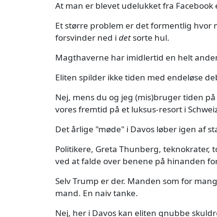
At man er blevet udelukket fra Facebook e
Et større problem er det formentlig hvor
forsvinder ned i
det
sorte hul.
Magthaverne har imidlertid en helt anden
Eliten spilder ikke tiden med endeløse d
Nej, mens du og jeg (mis)bruger tiden på
vores fremtid på et luksus-resort i Schwei
Det årlige "møde" i Davos løber igen af st
Politikere, Greta Thunberg, teknokrater, 
ved at falde over benene på hinanden fo
Selv Trump er der. Manden som for mange e
mand. En naiv tanke.
Nej, her i Davos kan eliten gnubbe skuldr