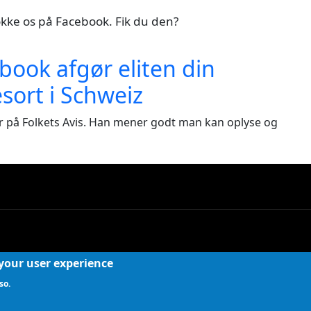
rokke os på Facebook. Fik du den?
book afgør eliten din
esort i Schweiz
tør på Folkets Avis. Han mener godt man kan oplyse og
 your user experience
so.
r ved at lade ikke-professionelle skribenter komme til orde i den offentlige deba