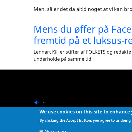
Men, så er det da altid noget at vi kan b
Mens du øffer på Face
fremtid på et luksus-r
Lennart Kiil er stifter af FOLKETS og redak
underholde på samme tid.
We use cookies on this site to enhance
By clicking the Accept button, you agree to us doing 
Folkets Avis udgives af Kiils v/Lennart Kiil
Udgivelsen supplerer mere traditionelle og etablerede medie
Necessary