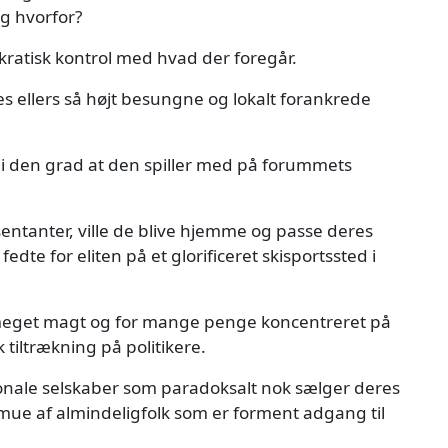
og hvorfor?
kratisk kontrol med hvad der foregår.
 ellers så højt besungne og lokalt forankrede
 i den grad at den spiller med på forummets
æsentanter, ville de blive hjemme og passe deres
edte for eliten på et glorificeret skisportssted i
or meget magt og for mange penge koncentreret på
tiltrækning på politikere.
tionale selskaber som paradoksalt nok sælger deres
almue af almindeligfolk som er forment adgang til