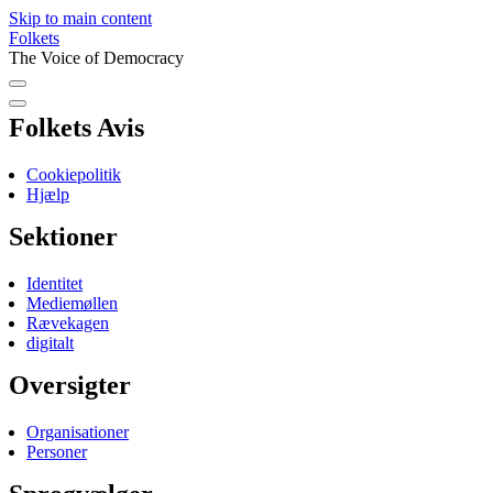
Skip to main content
Folkets
The Voice of Democracy
Folkets Avis
Cookiepolitik
Hjælp
Sektioner
Identitet
Mediemøllen
Rævekagen
digitalt
Oversigter
Organisationer
Personer