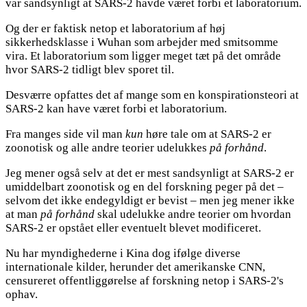
var sandsynligt at SARS-2 havde været forbi et laboratorium.
Og der er faktisk netop et laboratorium af høj
sikkerhedsklasse i Wuhan som arbejder med smitsomme
vira. Et laboratorium som ligger meget tæt på det område
hvor SARS-2 tidligt blev sporet til.
Desværre opfattes det af mange som en konspirationsteori at
SARS-2 kan have været forbi et laboratorium.
Fra manges side vil man
kun
høre tale om at SARS-2 er
zoonotisk og alle andre teorier udelukkes
på forhånd
.
Jeg mener også selv at det er mest sandsynligt at SARS-2 er
umiddelbart zoonotisk og en del forskning peger på det –
selvom det ikke endegyldigt er bevist – men jeg mener ikke
at man
på forhånd
skal udelukke andre teorier om hvordan
SARS-2 er opstået eller eventuelt blevet modificeret.
Nu har myndighederne i Kina dog ifølge diverse
internationale kilder, herunder det amerikanske CNN,
censureret offentliggørelse af forskning netop i SARS-2's
ophav.