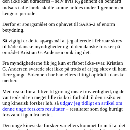
den ikke kan udraderes – selv hvis R
gennem en benhård
0
indsats i alle lande skulle kunne holdes under 1 gennem en
længere periode.
Derfor er spørgsmålet om ophavet til SARS-2 af enorm
betydning.
Så vigtigt er dette spørgsmål at jeg allerede i februar skrev
til både danske myndigheder og til den danske forsker på
området Kristian G. Andersen omkring det.
Fra myndighederne fik jeg kun et flabet ikke-svar. Kristian
G. Andersen svarede slet ikke på trods af at jeg skrev til ham
flere gange. Sidenhen har han ellers flittigt optrådt i danske
medier.
Med risiko for at blive til grin og miste troværdighed, og det
var trods alt en meget lille risiko i forhold til den risiko en
ung kinesisk forsker løb, så
udgav jeg tidligt en artikel om
denne unge forskers resultater
– resultater som dog hurtigt
forsvandt igen fra nettet.
Den unge kinesiske forsker var ellers kommet frem til at det