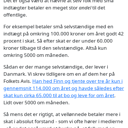
Det er også værd at nævne at selv folk med små
indtægter betaler en meget stor
andel
til det
offentlige.
For eksempel betaler små selvstændige med en
indtægt på omkring 100.000 kroner om året godt 42
procent i skat. Så efter skat er der under 60.000
kroner tilbage til den selvstændige. Altså kun
omkring 5000 om måneden.
Sådan er der mange selvstændige, der lever i
Danmark. Vi skrev tidligere om en af dem her på
Folkets Avis.
Han hed Finn og tjente over tre år kun i
gennemsnit 114.000 om året og havde således efter
skat kun cirka 65.000 til at bo og leve for om året
.
Lidt over 5000 om måneden.
Så mens det er rigtigt, at vellønnede betaler mere i
skat i absolut forstand - som vi ofte hører i medierne