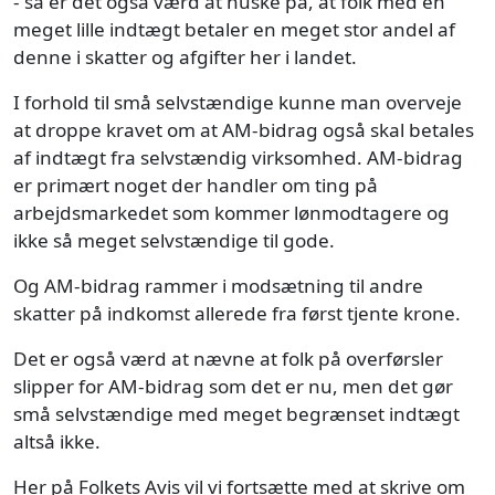
- så er det også værd at huske på, at folk med en
meget lille indtægt betaler en meget stor andel af
denne i skatter og afgifter her i landet.
I forhold til små selvstændige kunne man overveje
at droppe kravet om at AM-bidrag også skal betales
af indtægt fra selvstændig virksomhed. AM-bidrag
er primært noget der handler om ting på
arbejdsmarkedet som kommer lønmodtagere og
ikke så meget selvstændige til gode.
Og AM-bidrag rammer i modsætning til andre
skatter på indkomst allerede fra først tjente krone.
Det er også værd at nævne at folk på overførsler
slipper for AM-bidrag som det er nu, men det gør
små selvstændige med meget begrænset indtægt
altså ikke.
Her på Folkets Avis vil vi fortsætte med at skrive om