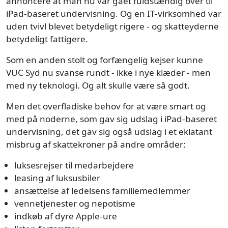
annoncere at man nu var gået fuldstændig over til
iPad-baseret undervisning. Og en IT-virksomhed var
uden tvivl blevet betydeligt rigere - og skatteyderne
betydeligt fattigere.
Som en anden stolt og forfængelig kejser kunne
VUC Syd nu svanse rundt - ikke i nye klæder - men
med ny teknologi. Og alt skulle være så godt.
Men det overfladiske behov for at være smart og
med på noderne, som gav sig udslag i iPad-baseret
undervisning, det gav sig også udslag i et eklatant
misbrug af skattekroner på andre områder:
luksesrejser til medarbejdere
leasing af luksusbiler
ansættelse af ledelsens familiemedlemmer
vennetjenester og nepotisme
indkøb af dyre Apple-ure