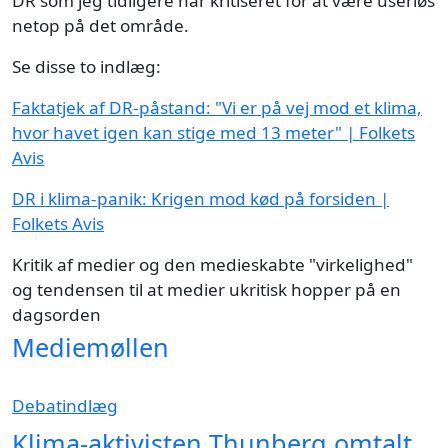
DR som jeg tidligere har kritiseret for at være useriøs
netop på det område.
Se disse to indlæg:
Faktatjek af DR-påstand: "Vi er på vej mod et klima,
hvor havet igen kan stige med 13 meter" | Folkets
Avis
DR i klima-panik: Krigen mod kød på forsiden |
Folkets Avis
Kritik af medier og den medieskabte "virkelighed"
og tendensen til at medier ukritisk hopper på en
dagsorden
Mediemøllen
Debatindlæg
Klima-aktivisten Thunberg omtalt