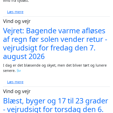
vind fra sydøst.
om Solrig weekend med op til 27 grader - vejrudsigt
Læs mere
Vind og vejr
Vejret: Bagende varme afløses
af regn før solen vender retur -
vejrudsigt for fredag den 7.
august 2026
I dag er det blæsende og skyet, men det bliver tørt og lunere
senere. 🌬️
om Vejret: Bagende varme afløses af regn før solen v
Læs mere
Vind og vejr
Blæst, byger og 17 til 23 grader
- vejrudsigt for torsdag den 6.