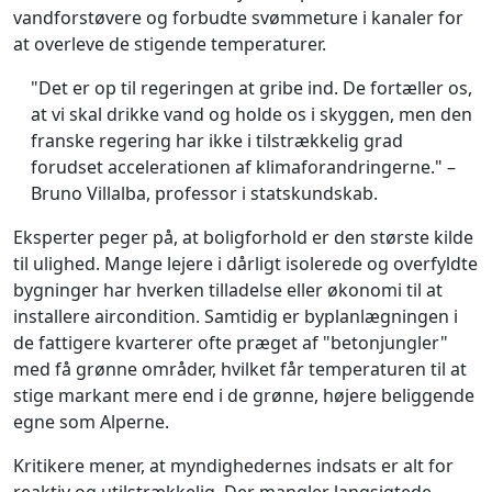
vandforstøvere og forbudte svømmeture i kanaler for
at overleve de stigende temperaturer.
"Det er op til regeringen at gribe ind. De fortæller os,
at vi skal drikke vand og holde os i skyggen, men den
franske regering har ikke i tilstrækkelig grad
forudset accelerationen af klimaforandringerne." –
Bruno Villalba, professor i statskundskab.
Eksperter peger på, at boligforhold er den største kilde
til ulighed. Mange lejere i dårligt isolerede og overfyldte
bygninger har hverken tilladelse eller økonomi til at
installere aircondition. Samtidig er byplanlægningen i
de fattigere kvarterer ofte præget af "betonjungler"
med få grønne områder, hvilket får temperaturen til at
stige markant mere end i de grønne, højere beliggende
egne som Alperne.
Kritikere mener, at myndighedernes indsats er alt for
reaktiv og utilstrækkelig. Der mangler langsigtede,