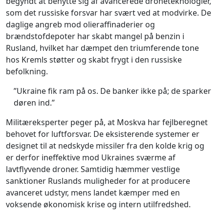
begyndt at benytte sig af avancerede droneteknologier,
som det russiske forsvar har svært ved at modvirke. De
daglige angreb mod olieraffinaderier og
brændstofdepoter har skabt mangel på benzin i
Rusland, hvilket har dæmpet den triumferende tone
hos Kremls støtter og skabt frygt i den russiske
befolkning.
”Ukraine fik ram på os. De banker ikke på; de sparker
døren ind.”
Militæreksperter peger på, at Moskva har fejlberegnet
behovet for luftforsvar. De eksisterende systemer er
designet til at nedskyde missiler fra den kolde krig og
er derfor ineffektive mod Ukraines sværme af
lavtflyvende droner. Samtidig hæmmer vestlige
sanktioner Ruslands muligheder for at producere
avanceret udstyr, mens landet kæmper med en
voksende økonomisk krise og intern utilfredshed.