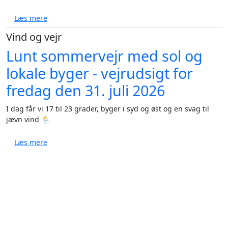
om Solrig weekend med lunt vejr og op til 23 grader 
Læs mere
Vind og vejr
Lunt sommervejr med sol og
lokale byger - vejrudsigt for
fredag den 31. juli 2026
I dag får vi 17 til 23 grader, byger i syd og øst og en svag til
jævn vind 🌦️
om Lunt sommervejr med sol og lokale byger - vejruds
Læs mere