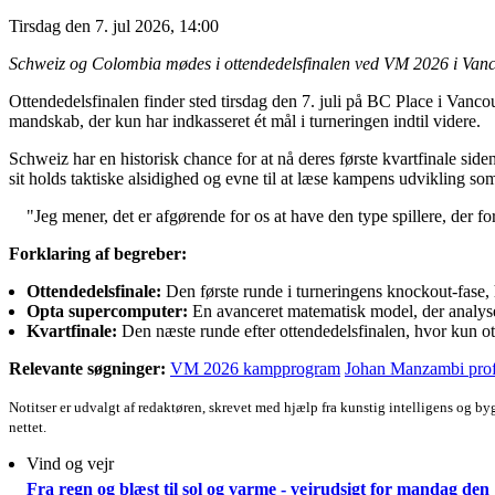
Tirsdag den 7. jul 2026, 14:00
Schweiz og Colombia mødes i ottendedelsfinalen ved VM 2026 i Vanco
Ottendedelsfinalen finder sted tirsdag den 7. juli på BC Place i Van
mandskab, der kun har indkasseret ét mål i turneringen indtil videre.
Schweiz har en historisk chance for at nå deres første kvartfinale
sit holds taktiske alsidighed og evne til at læse kampens udvikling som 
"Jeg mener, det er afgørende for os at have den type spillere, der 
Forklaring af begreber:
Ottendedelsfinale:
Den første runde i turneringens knockout-fase,
Opta supercomputer:
En avanceret matematisk model, der analysere
Kvartfinale:
Den næste runde efter ottendedelsfinalen, hvor kun ott
Relevante søgninger:
VM 2026 kampprogram
Johan Manzambi prof
Notitser er udvalgt af redaktøren, skrevet med hjælp fra kunstig intelligens og b
nettet.
Vind og vejr
Fra regn og blæst til sol og varme - vejrudsigt for mandag den