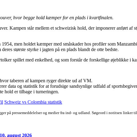
uver, hvor begge hold kæmper for en plads i kvartfinalen.
couver. Kampen står mellem et schweizisk hold, der imponerer anført af
 siden 1954, men holdet kæmper med småskader hos profiler som Manza
deres største styrke i jagten på en plads blandt de otte bedste.
fortolker spillet med enkelhed, og som forstår de forskellige øjeblikke 
 hvor taberen af kampen ryger direkte ud af VM.
r data og statistik for at forudsige sandsynlige udfald af sportsbegive
e hold er tilbage i turneringen.
il
Schweiz vs Colombia statistik
ygger på pressemeddelelser og medier fra ind- og udland. Søgeord i notitsen linker t
 10. august 2026