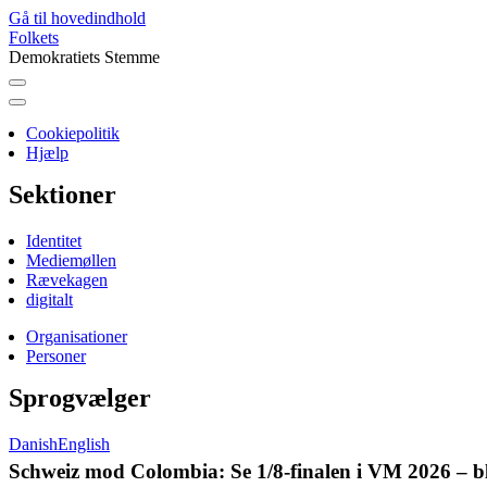
Gå til hovedindhold
Folkets
Demokratiets Stemme
Cookiepolitik
Folkets
Hjælp
Avis
Sektioner
Identitet
Mediemøllen
Rævekagen
digitalt
Organisationer
Oversigter
Personer
Sprogvælger
Danish
English
Schweiz mod Colombia: Se 1/8-finalen i VM 2026 – b