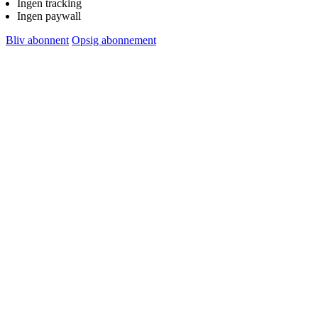
Ingen tracking
august
-
Ingen paywall
2026
vejrudsigt
for
Bliv abonnent
Opsig abonnement
tirsdag
den
4.
august
2026