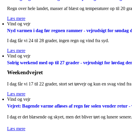
Regn over hele landet, masser af blæst og temperaturer op til 20 gra
Læs mere
om
Vind og vejr
Fra
regn
Nyd varmen i dag før regnen rammer - vejrudsigt for søndag d
og
blæst
I dag får vi 24 til 28 grader, ingen regn og vind fra syd.
til
sol
Læs mere
om
og
Vind og vejr
Nyd
varme
varmen
Solrig weekend med op til 27 grader - vejrudsigt for lørdag de
-
i
vejrudsigt
dag
Weekendvejret
for
før
mandag
regnen
I dag får vi 17 til 22 grader, stort set tørvejr og kun en svag vind fra
den
rammer
10.
-
Læs mere
om
august
vejrudsigt
Vind og vejr
Solrig
2026
for
weekend
Vejret: Bagende varme afløses af regn før solen vender retur - 
søndag
med
den
op
I dag er det blæsende og skyet, men det bliver tørt og lunere senere.
9.
til
august
27
Læs mere
om
2026
grader