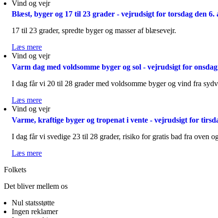
Vind og vejr
Vejret:
-
Bagende
Blæst, byger og 17 til 23 grader - vejrudsigt for torsdag den 6.
vejrudsigt
varme
for
afløses
17 til 23 grader, spredte byger og masser af blæsevejr.
lørdag
af
den
regn
Læs mere
om
8.
før
Vind og vejr
Blæst,
august
solen
byger
Varm dag med voldsomme byger og sol - vejrudsigt for onsdag
2026
vender
og
retur
17
I dag får vi 20 til 28 grader med voldsomme byger og vind fra sydv
-
til
vejrudsigt
23
Læs mere
om
for
grader
Vind og vejr
Varm
fredag
-
dag
Varme, kraftige byger og tropenat i vente - vejrudsigt for tirs
den
vejrudsigt
med
7.
for
voldsomme
I dag får vi svedige 23 til 28 grader, risiko for gratis bad fra oven og
august
torsdag
byger
2026
den
og
Læs mere
om
6.
sol
Varme,
Folkets
august
-
kraftige
2026
vejrudsigt
byger
Det bliver mellem os
for
og
onsdag
tropenat
Nul statsstøtte
den
i
Ingen reklamer
5.
vente