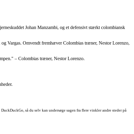
 stjerneskuddet Johan Manzambi, og et defensivt stærkt colombiansk
mbi og Vargas. Omvendt fremhæver Colombias træner, Nestor Lorenzo,
i kampen." – Colombias træner, Nestor Lorenzo.
nheder.
il DuckDuckGo, så du selv kan undersøge sagen fra flere vinkler andre steder på