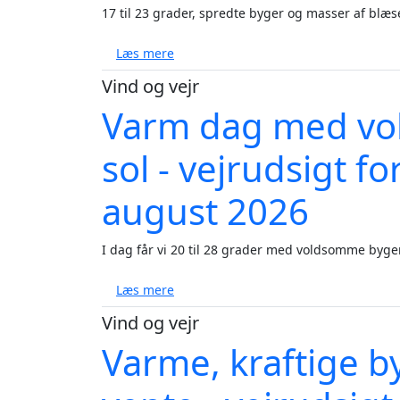
17 til 23 grader, spredte byger og masser af blæse
om Blæst, byger og 17 til 23 grader -
Læs mere
Vind og vejr
Varm dag med vo
sol - vejrudsigt f
august 2026
I dag får vi 20 til 28 grader med voldsomme byger
om Varm dag med voldsomme byger og 
Læs mere
Vind og vejr
Varme, kraftige b