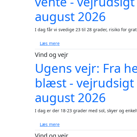
vente - vejrudsigt
august 2026
I dag får vi svedige 23 til 28 grader, risiko for gra
om Varme, kraftige byger og tropenat 
Læs mere
Vind og vejr
Ugens vejr: Fra h
blæst - vejrudsig
august 2026
I dag er der 18-23 grader med sol, skyer og enkelt
om Ugens vejr: Fra hedebølge til tor
Læs mere
Vind og vejr