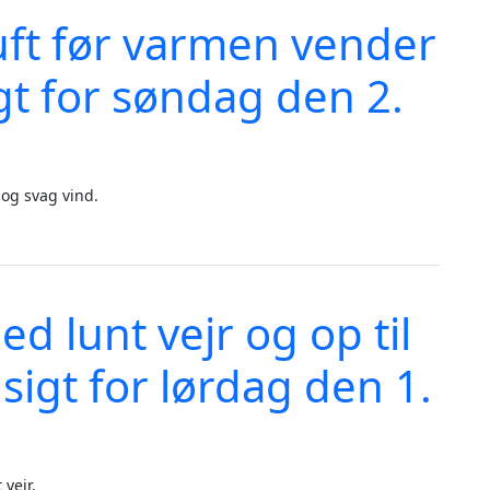
luft før varmen vender
igt for søndag den 2.
r og svag vind.
ender tilbage. - vejrudsigt for søndag den 2. august 2026
d lunt vejr og op til
sigt for lørdag den 1.
 vejr.