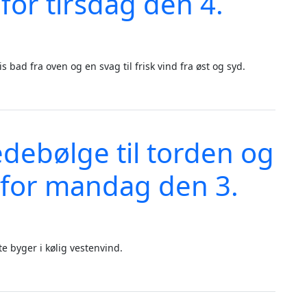
 for tirsdag den 4.
tis bad fra oven og en svag til frisk vind fra øst og syd.
i vente - vejrudsigt for tirsdag den 4. august 2026
edebølge til torden og
t for mandag den 3.
e byger i kølig vestenvind.
den og blæst - vejrudsigt for mandag den 3. august 2026