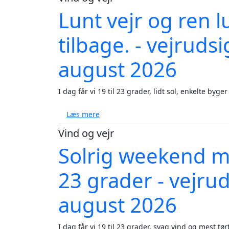
Lunt vejr og ren 
tilbage. - vejruds
august 2026
I dag får vi 19 til 23 grader, lidt sol, enkelte byge
om Lunt vejr og ren luft før varmen v
Læs mere
Vind og vejr
Solrig weekend me
23 grader - vejrud
august 2026
I dag får vi 19 til 23 grader, svag vind og mest tørt