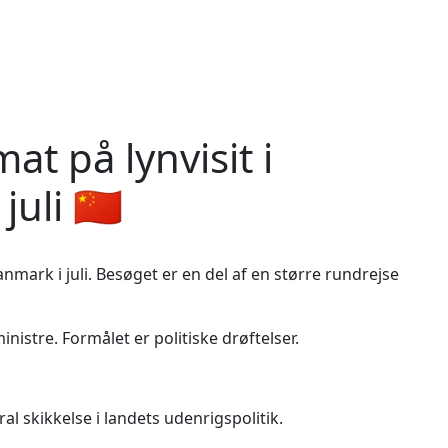
at på lynvisit i
uli 🇨🇳
mark i juli. Besøget er en del af en større rundrejse
stre. Formålet er politiske drøftelser.
al skikkelse i landets udenrigspolitik.