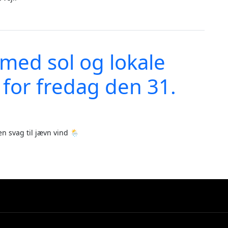
 til 23 grader - vejrudsigt for lørdag den 1. august 2026
med sol og lokale
 for fredag den 31.
en svag til jævn vind 🌦️
byger - vejrudsigt for fredag den 31. juli 2026