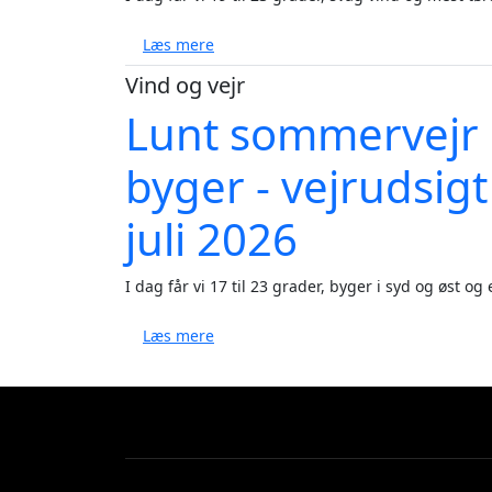
om Solrig weekend med lunt vejr og op
Læs mere
Vind og vejr
Lunt sommervejr 
byger - vejrudsigt
juli 2026
I dag får vi 17 til 23 grader, byger i syd og øst og 
om Lunt sommervejr med sol og lokale 
Læs mere