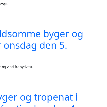
vejr.
 vejrudsigt for torsdag den 6. august 2026
ldsomme byger og
or onsdag den 5.
 og vind fra sydvest.
sol - vejrudsigt for onsdag den 5. august 2026
yger og tropenat i