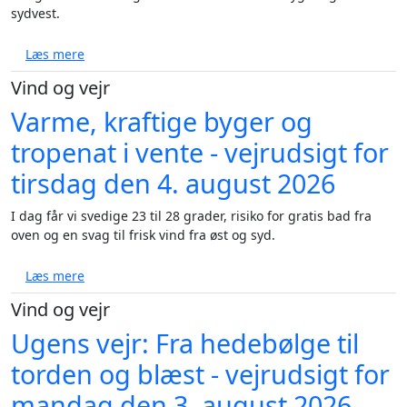
sydvest.
om Varm dag med voldsomme byger og sol - vejrudsi
Læs mere
Vind og vejr
Varme, kraftige byger og
tropenat i vente - vejrudsigt for
tirsdag den 4. august 2026
I dag får vi svedige 23 til 28 grader, risiko for gratis bad fra
oven og en svag til frisk vind fra øst og syd.
om Varme, kraftige byger og tropenat i vente - vejru
Læs mere
Vind og vejr
Ugens vejr: Fra hedebølge til
torden og blæst - vejrudsigt for
mandag den 3. august 2026