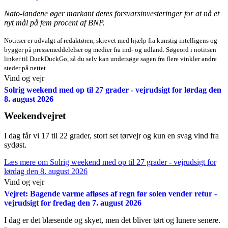
Nato-landene øger markant deres forsvarsinvesteringer for at nå et
nyt mål på fem procent af BNP.
Notitser er udvalgt af redaktøren, skrevet med hjælp fra kunstig intelligens og
bygger på pressemeddelelser og medier fra ind- og udland. Søgeord i notitsen
linker til DuckDuckGo, så du selv kan undersøge sagen fra flere vinkler andre
steder på nettet.
Vind og vejr
Solrig weekend med op til 27 grader - vejrudsigt for lørdag den
8. august 2026
Weekendvejret
I dag får vi 17 til 22 grader, stort set tørvejr og kun en svag vind fra
sydøst.
Læs mere
om Solrig weekend med op til 27 grader - vejrudsigt for
lørdag den 8. august 2026
Vind og vejr
Vejret: Bagende varme afløses af regn før solen vender retur -
vejrudsigt for fredag den 7. august 2026
I dag er det blæsende og skyet, men det bliver tørt og lunere senere.