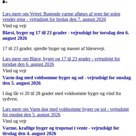
🌬️
Læs mere
om Vejret: Bagende varme afløses af regn før solen
vender retur - vejrudsigt for fredag den 7. august 2026
Vind og vejr
Blæst, byger og 17 til 23 grader - vejrudsigt for torsdag den 6.
august 2026
17 til 23 grader, spredte byger og masser af blæsevejr.
Læs mere
om Blæst, byger og 17 til 23 grader - vejrudsigt for
torsdag den 6. august 2026
Vind og vejr
Varm dag med voldsomme byger og sol - vejrudsigt for onsdag
den 5. august 2026
I dag får vi 20 til 28 grader med voldsomme byger og vind fra
sydvest.
Læs mere
om Varm dag med voldsomme byger og sol - vejrudsigt
for onsdag den 5. august 2026
Vind og vejr
Varme, kraftige byger og tropenat i vente - vejrudsigt for
tirsdag den 4. august 2026