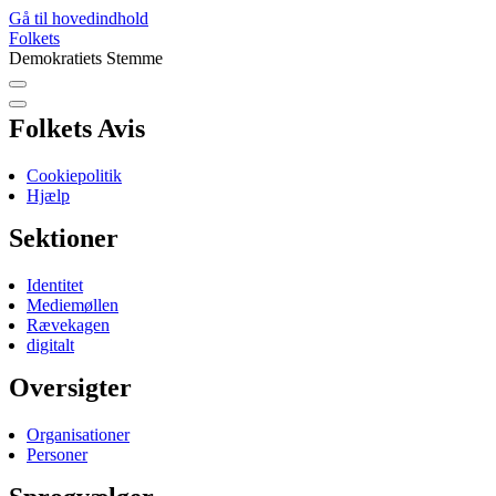
Gå til hovedindhold
Folkets
Demokratiets Stemme
Folkets Avis
Cookiepolitik
Hjælp
Sektioner
Identitet
Mediemøllen
Rævekagen
digitalt
Oversigter
Organisationer
Personer