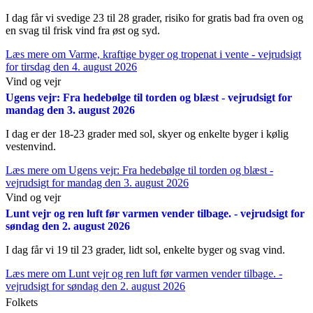
I dag får vi svedige 23 til 28 grader, risiko for gratis bad fra oven og
en svag til frisk vind fra øst og syd.
Læs mere
om Varme, kraftige byger og tropenat i vente - vejrudsigt
for tirsdag den 4. august 2026
Vind og vejr
Ugens vejr: Fra hedebølge til torden og blæst - vejrudsigt for
mandag den 3. august 2026
I dag er der 18-23 grader med sol, skyer og enkelte byger i kølig
vestenvind.
Læs mere
om Ugens vejr: Fra hedebølge til torden og blæst -
vejrudsigt for mandag den 3. august 2026
Vind og vejr
Lunt vejr og ren luft før varmen vender tilbage. - vejrudsigt for
søndag den 2. august 2026
I dag får vi 19 til 23 grader, lidt sol, enkelte byger og svag vind.
Læs mere
om Lunt vejr og ren luft før varmen vender tilbage. -
vejrudsigt for søndag den 2. august 2026
Folkets