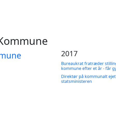
n Kommune
2017
mmune
Bureaukrat fratræder stilli
kommune efter et år - får g
Direktør på kommunalt ejet
statsministeren