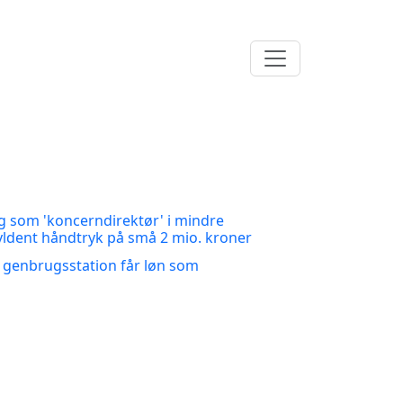
ng som 'koncerndirektør' i mindre
yldent håndtryk på små 2 mio. kroner
 genbrugsstation får løn som