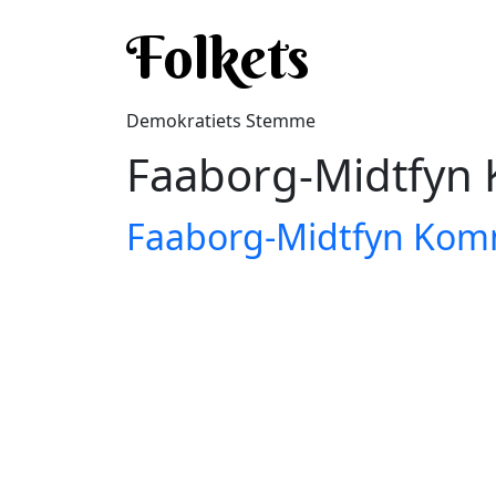
Gå til hovedindhold
Folkets
Demokratiets Stemme
Faaborg-Midtfy
Faaborg-Midtfyn Ko