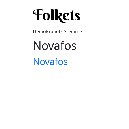
Gå til hovedindhold
Folkets
Demokratiets Stemme
Novafos
Novafos