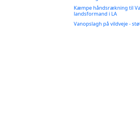
Kæmpe håndsrækning til Van
landsformand i LA
Vanopslagh på vildveje - stø