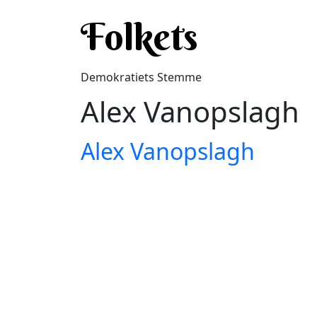
Gå til hovedindhold
Folkets
Demokratiets Stemme
Alex Vanopslagh
Alex Vanopslagh