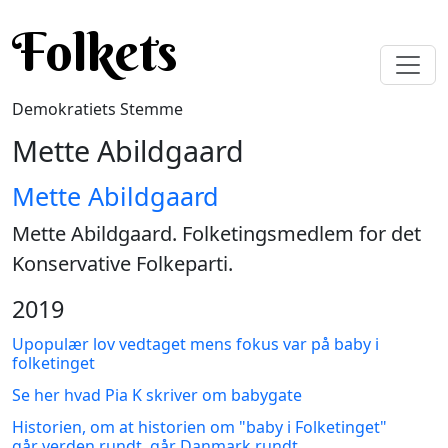
Gå til hovedindhold
Folkets
Demokratiets Stemme
Mette Abildgaard
Mette Abildgaard
Mette Abildgaard. Folketingsmedlem for det
Konservative Folkeparti.
2019
Upopulær lov vedtaget mens fokus var på baby i
folketinget
Se her hvad Pia K skriver om babygate
Historien, om at historien om "baby i Folketinget"
går verden rundt, går Danmark rundt