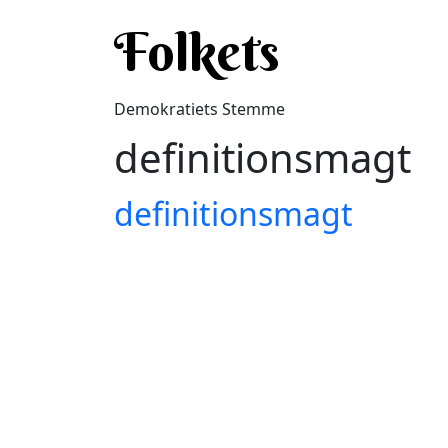
Gå til hovedindhold
Folkets
Demokratiets Stemme
definitionsmagt
definitionsmagt