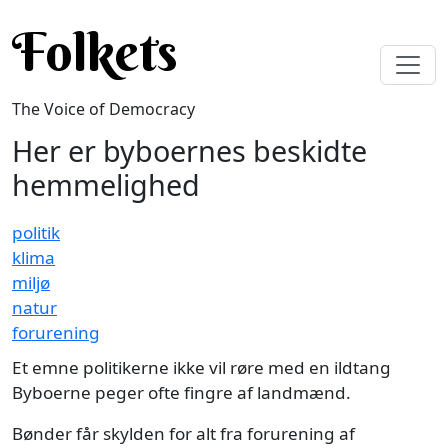
Skip to main content
Folkets
The Voice of Democracy
Her er byboernes beskidte
hemmelighed
politik
klima
miljø
natur
forurening
Et emne politikerne ikke vil røre med en ildtang
Byboerne peger ofte fingre af landmænd.
Bønder får skylden for alt fra forurening af