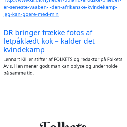
er-seneste-vaaben-i-den-afrikanske-kvindekamp-
jeg-kan-goere-med-min
DR bringer frække fotos af
letpåklædt kok – kalder det
kvindekamp
Lennart Kiil er stifter af FOLKETS og redaktør på Folkets
Avis. Han mener godt man kan oplyse og underholde
på samme tid.