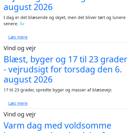
august 2026
I dag er det blæsende og skyet, men det bliver tørt og lunere
senere. 🌬️
om Vejret: Bagende varme afløses af regn før solen v
Læs mere
Vind og vejr
Blæst, byger og 17 til 23 grader
- vejrudsigt for torsdag den 6.
august 2026
17 til 23 grader, spredte byger og masser af blæsevejr.
om Blæst, byger og 17 til 23 grader - vejrudsigt for 
Læs mere
Vind og vejr
Varm dag med voldsomme