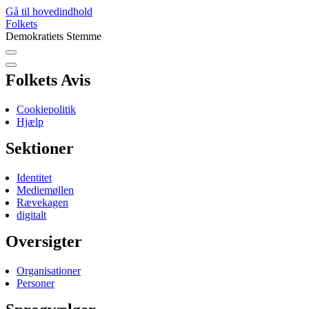
Gå til hovedindhold
Folkets
Demokratiets Stemme
Folkets Avis
Cookiepolitik
Hjælp
Sektioner
Identitet
Mediemøllen
Rævekagen
digitalt
Oversigter
Organisationer
Personer