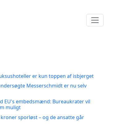
uksushoteller er kun toppen af isbjerget
undersøgte Messerschmidt er nu selv
ed EU's embedsmænd: Bureaukrater vil
om muligt
 kroner sporløst – og de ansatte går