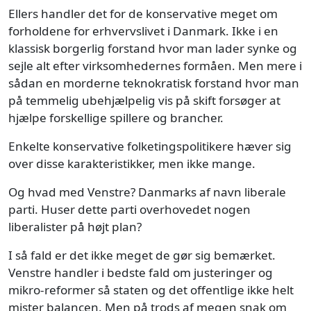
Ellers handler det for de konservative meget om
forholdene for erhvervslivet i Danmark. Ikke i en
klassisk borgerlig forstand hvor man lader synke og
sejle alt efter virksomhedernes formåen. Men mere i
sådan en morderne teknokratisk forstand hvor man
på temmelig ubehjælpelig vis på skift forsøger at
hjælpe forskellige spillere og brancher.
Enkelte konservative folketingspolitikere hæver sig
over disse karakteristikker, men ikke mange.
Og hvad med Venstre? Danmarks af navn liberale
parti. Huser dette parti overhovedet nogen
liberalister på højt plan?
I så fald er det ikke meget de gør sig bemærket.
Venstre handler i bedste fald om justeringer og
mikro-reformer så staten og det offentlige ikke helt
mister balancen. Men på trods af megen snak om