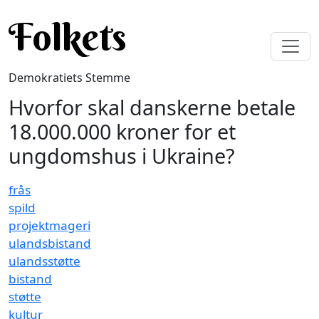
Gå til hovedindhold
Folkets
Demokratiets Stemme
Hvorfor skal danskerne betale
18.000.000 kroner for et
ungdomshus i Ukraine?
frås
spild
projektmageri
ulandsbistand
ulandsstøtte
bistand
støtte
kultur