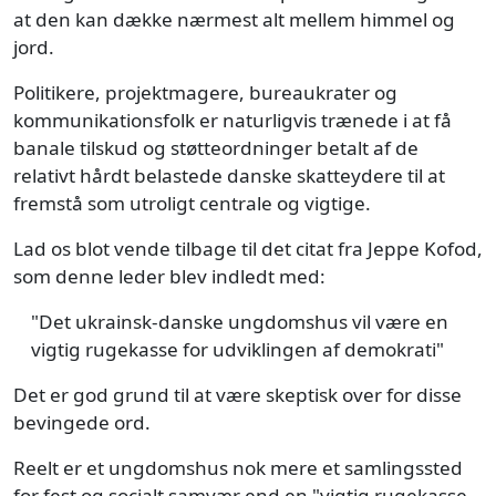
at den kan dække nærmest alt mellem himmel og
jord.
Politikere, projektmagere, bureaukrater og
kommunikationsfolk er naturligvis trænede i at få
banale tilskud og støtteordninger betalt af de
relativt hårdt belastede danske skatteydere til at
fremstå som utroligt centrale og vigtige.
Lad os blot vende tilbage til det citat fra Jeppe Kofod,
som denne leder blev indledt med:
"Det ukrainsk-danske ungdomshus vil være en
vigtig rugekasse for udviklingen af demokrati"
Det er god grund til at være skeptisk over for disse
bevingede ord.
Reelt er et ungdomshus nok mere et samlingssted
for fest og socialt samvær end en "vigtig rugekasse