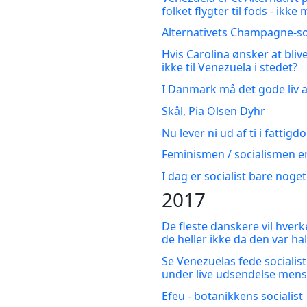
folket flygter til fods - ikke 
Alternativets Champagne-so
Hvis Carolina ønsker at blive
ikke til Venezuela i stedet?
I Danmark må det gode liv al
Skål, Pia Olsen Dyhr
Nu lever ni ud af ti i fattigd
Feminismen / socialismen er
I dag er socialist bare noge
2017
De fleste danskere vil hverke
de heller ikke da den var hal
Se Venezuelas fede sociali
under live udsendelse mens f
Efeu - botanikkens socialist