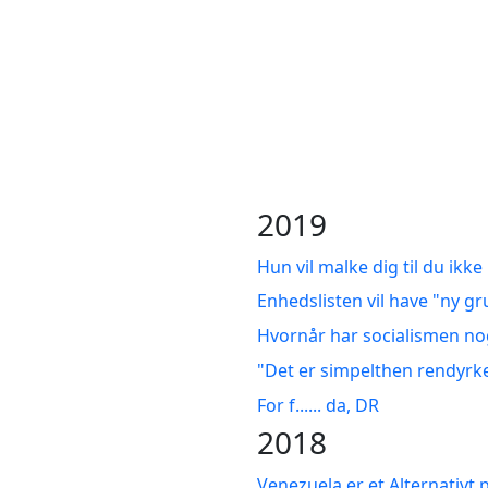
2019
Hun vil malke dig til du ikke
Enhedslisten vil have "ny g
Hvornår har socialismen nog
"Det er simpelthen rendyrke
For f...... da, DR
2018
Venezuela er et Alternativt p