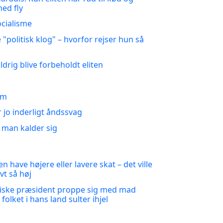
med fly
cialisme
 "politisk klog" – hvorfor rejser hun så
drig blive forbeholdt eliten
om
 jo inderligt åndssvag
t man kalder sig
n have højere eller lavere skat – det ville
vt så høj
stiske præsident proppe sig med mad
olket i hans land sulter ihjel