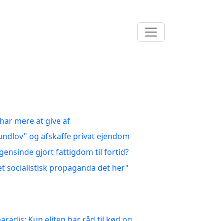
 har mere at give af
rundlov" og afskaffe privat ejendom
ensinde gjort fattigdom til fortid?
t socialistisk propaganda det her"
aradis: Kun eliten har råd til kød og